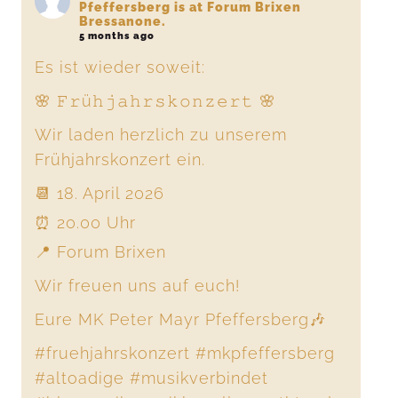
Pfeffersberg
is at Forum Brixen
Bressanone.
5 months ago
Es ist wieder soweit:
🌸 𝙵𝚛ü𝚑𝚓𝚊𝚑𝚛𝚜𝚔𝚘𝚗𝚣𝚎𝚛𝚝 🌸
Wir laden herzlich zu unserem
Frühjahrskonzert ein.
📆 18. April 2026
⏰ 20.00 Uhr
📍 Forum Brixen
Wir freuen uns auf euch!
Eure MK Peter Mayr Pfeffersberg🎶
#fruehjahrskonzert
#mkpfeffersberg
#altoadige
#musikverbindet