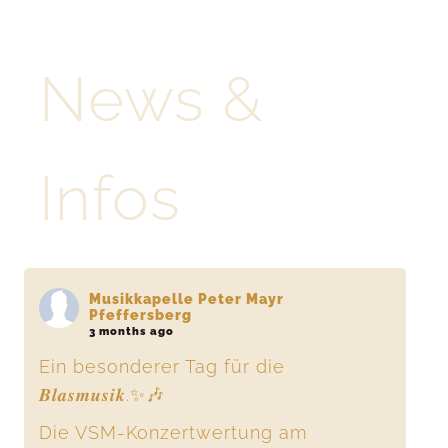
Tschötscher Hoade
News &
Kontakt
Infos
Deutsch
Musikkapelle Peter Mayr
Pfeffersberg
3 months ago
Ein besonderer Tag für die
𝑩𝒍𝒂𝒔𝒎𝒖𝒔𝒊𝒌.✨🎶
Die VSM-Konzertwertung am