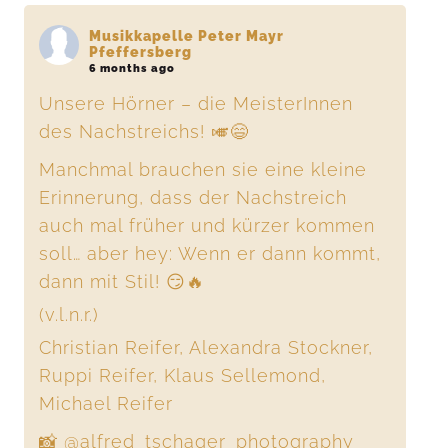
Musikkapelle Peter Mayr
Pfeffersberg
6 months ago
Unsere Hörner – die MeisterInnen
des Nachstreichs! 🎺😄
Manchmal brauchen sie eine kleine
Erinnerung, dass der Nachstreich
auch mal früher und kürzer kommen
soll… aber hey: Wenn er dann kommt,
dann mit Stil! 😏🔥
(v.l.n.r.)
Christian Reifer, Alexandra Stockner,
Ruppi Reifer, Klaus Sellemond,
Michael Reifer
📸 @alfred_tschager_photography