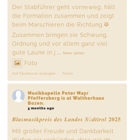
Der Stabführer geht vorneweg, hält
die Formation zusammen und zeigt
beim Marschieren die Richtung.🥁
Zusammen bringen sie Schwung,
Ordnung und vor allem ganz viel
gute Laune in j
...
Mehr sehen
Foto
Auf Facebook anzeigen
·
Teilen
Musikkapelle Peter Mayr
Pfeffersberg
is at Waltherhaus
Bozen.
5 months ago
𝑩𝒍𝒂𝒔𝒎𝒖𝒔𝒊𝒌𝒑𝒓𝒆𝒊𝒔 𝒅𝒆𝒔 𝑳𝒂𝒏𝒅𝒆𝒔 𝑺ü𝒅𝒕𝒊𝒓𝒐𝒍 𝟐𝟎𝟐𝟓
Mit großer Freude und Dankbarkeit
dürfen wir verkünden, dass wir im