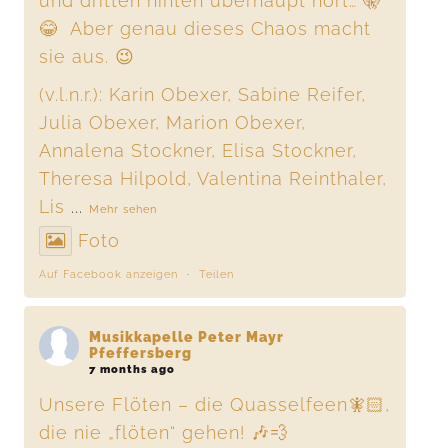
und dritten hinten überhaupt hört… 🤫
😂 Aber genau dieses Chaos macht
sie aus. 😉
(v.l.n.r.): Karin Obexer, Sabine Reifer,
Julia Obexer, Marion Obexer,
Annalena Stockner, Elisa Stockner,
Theresa Hilpold, Valentina Reinthaler,
Lis
...
Mehr sehen
Foto
Auf Facebook anzeigen
·
Teilen
Musikkapelle Peter Mayr
Pfeffersberg
7 months ago
Unsere Flöten – die Quasselfeen🧚🏻,
die nie „flöten“ gehen! 🎶💨