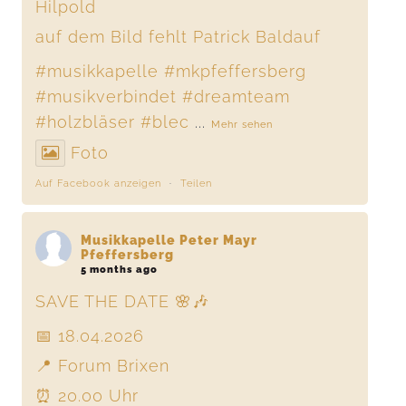
Hilpold
auf dem Bild fehlt Patrick Baldauf
#musikkapelle
#mkpfeffersberg
#musikverbindet
#dreamteam
#holzbläser
#blec
...
Mehr sehen
Foto
Auf Facebook anzeigen
·
Teilen
Musikkapelle Peter Mayr
Pfeffersberg
5 months ago
SAVE THE DATE 🌸🎶
📅 18.04.2026
📍 Forum Brixen
⏰ 20.00 Uhr