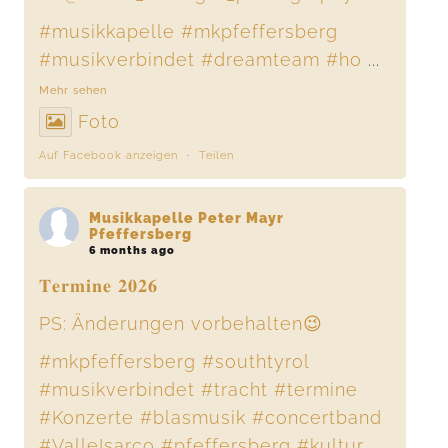
#musikkapelle
#mkpfeffersberg
#musikverbindet
#dreamteam
#ho
...
Mehr sehen
Foto
Auf Facebook anzeigen
·
Teilen
Musikkapelle Peter Mayr
Pfeffersberg
6 months ago
𝐓𝐞𝐫𝐦𝐢𝐧𝐞 𝟐𝟎𝟐𝟔
PS: Änderungen vorbehalten😉
#mkpfeffersberg
#southtyrol
#musikverbindet
#tracht
#termine
#Konzerte
#blasmusik
#concertband
#ValleIsarco
#pfeffersberg
#kultur