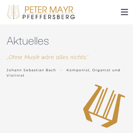
Zum
Inhalt
To
springen
Nav
Events
Aktuelles
Termine
„Ohne Musik wäre alles nichts.“
Mitglieder
Johann Sebastian Bach • Komponist, Organist und
Violinist
Geschichte
Piezn
Radlseablech