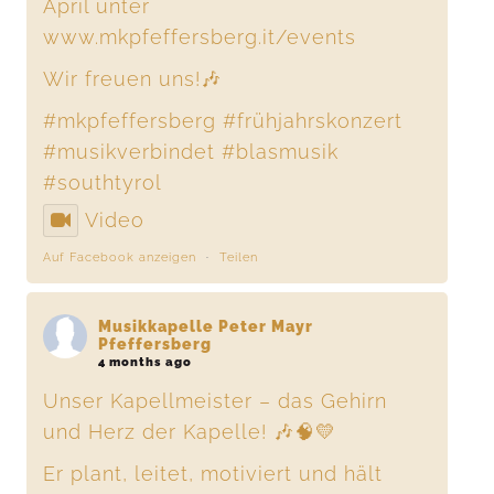
April unter
www.mkpfeffersberg.it/events
Wir freuen uns!🎶
#mkpfeffersberg
#frühjahrskonzert
#musikverbindet
#blasmusik
#southtyrol
Video
Auf Facebook anzeigen
·
Teilen
Musikkapelle Peter Mayr
Pfeffersberg
4 months ago
Unser Kapellmeister – das Gehirn
und Herz der Kapelle! 🎶🧠💛
Er plant, leitet, motiviert und hält