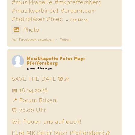
#musikkapelle
#mkpfeffersberg
#musikverbindet
#dreamteam
#holzbläser
#blec
...
See More
Photo
Auf Facebook anzeigen
·
Teilen
Musikkapelle Peter Mayr
Pfeffersberg
5 months ago
SAVE THE DATE 🌸🎶
📅 18.04.2026
📍 Forum Brixen
⏰ 20.00 Uhr
Wir freuen uns auf euch!
Eure MK Peter Mayr Pfeffersberg🎶