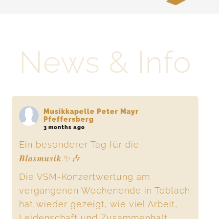
Tschötscher Hoade
News & Info
Contact
English
Musikkapelle Peter Mayr
Pfeffersberg
3 months ago
Ein besonderer Tag für die
𝑩𝒍𝒂𝒔𝒎𝒖𝒔𝒊𝒌.✨🎶
Die VSM-Konzertwertung am
vergangenen Wochenende in Toblach
hat wieder gezeigt, wie viel Arbeit,
Leidenschaft und Zusammenhalt