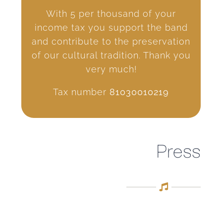
With 5 per thousand of your
income tax you support the band
and contribute to the preservation
of our cultural tradition. Thank you
very much!
Tax number
81030010219
Press