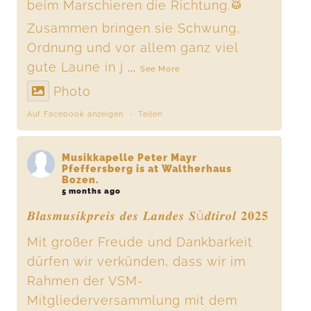
beim Marschieren die Richtung.🥁
Zusammen bringen sie Schwung,
Ordnung und vor allem ganz viel
gute Laune in j
...
See More
Photo
Auf Facebook anzeigen
·
Teilen
Musikkapelle Peter Mayr
Pfeffersberg
is at Waltherhaus
Bozen.
5 months ago
𝑩𝒍𝒂𝒔𝒎𝒖𝒔𝒊𝒌𝒑𝒓𝒆𝒊𝒔 𝒅𝒆𝒔 𝑳𝒂𝒏𝒅𝒆𝒔 𝑺ü𝒅𝒕𝒊𝒓𝒐𝒍 𝟐𝟎𝟐𝟓
Mit großer Freude und Dankbarkeit
dürfen wir verkünden, dass wir im
Rahmen der VSM-
Mitgliederversammlung mit dem