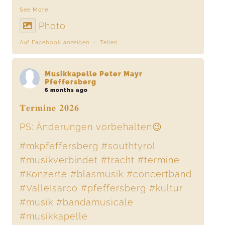
See More
Photo
Auf Facebook anzeigen
·
Teilen
Musikkapelle Peter Mayr
Pfeffersberg
6 months ago
𝐓𝐞𝐫𝐦𝐢𝐧𝐞 𝟐𝟎𝟐𝟔
PS: Änderungen vorbehalten😉
#mkpfeffersberg
#southtyrol
#musikverbindet
#tracht
#termine
#Konzerte
#blasmusik
#concertband
#ValleIsarco
#pfeffersberg
#kultur
#musik
#bandamusicale
#musikkapelle