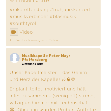
Wir freuen uns!🎶
#mkpfeffersberg
#frühjahrskonzert
#musikverbindet
#blasmusik
#southtyrol
Video
Auf Facebook anzeigen
·
Teilen
Musikkapelle Peter Mayr
Pfeffersberg
4 months ago
Unser Kapellmeister – das Gehirn
und Herz der Kapelle! 🎶🧠💛
Er plant, leitet, motiviert und hält
alles zusammen – (wenig oft) streng,
witzig und immer mit Leidenschaft.
😎 Ohne ihn würden Proben, Auftritte