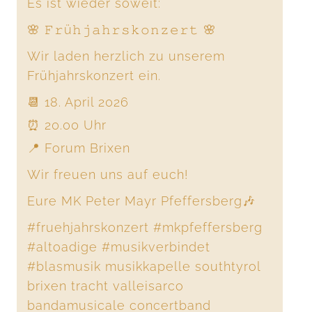
Es ist wieder soweit:
🌸 𝙵𝚛ü𝚑𝚓𝚊𝚑𝚛𝚜𝚔𝚘𝚗𝚣𝚎𝚛𝚝 🌸
Wir laden herzlich zu unserem
Frühjahrskonzert ein.
📆 18. April 2026
⏰ 20.00 Uhr
📍 Forum Brixen
Wir freuen uns auf euch!
Eure MK Peter Mayr Pfeffersberg🎶
#fruehjahrskonzert
#mkpfeffersberg
#altoadige
#musikverbindet
#blasmusik
musikkapelle southtyrol
brixen tracht valleisarco
bandamusicale concertband