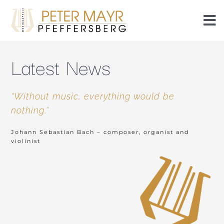
Skip
to
To
content
Nav
Events
Latest News
Events
“Without music, everything would be
nothing.”
Members
Johann Sebastian Bach – composer, organist and
violinist
History
Piezn
Radlseablech