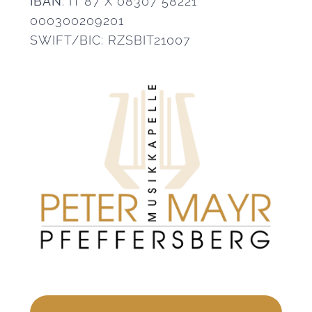
IBAN
: IT 87 X 08307 58221
000300209201
SWIFT/BIC: RZSBIT21007