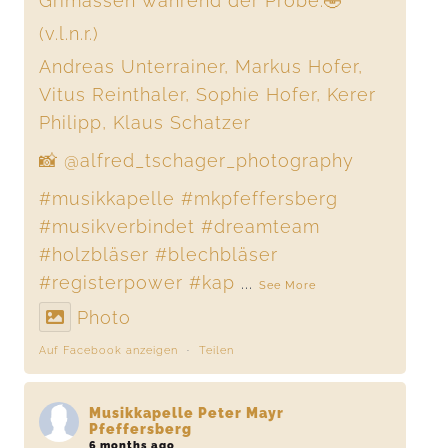
Grimassen während der Probe.🤣
(v.l.n.r.)
Andreas Unterrainer, Markus Hofer,
Vitus Reinthaler, Sophie Hofer, Kerer
Philipp, Klaus Schatzer
📸 @alfred_tschager_photography
#musikkapelle
#mkpfeffersberg
#musikverbindet
#dreamteam
#holzbläser
#blechbläser
#registerpower
#kap
...
See More
Photo
Auf Facebook anzeigen
·
Teilen
Musikkapelle Peter Mayr
Pfeffersberg
6 months ago